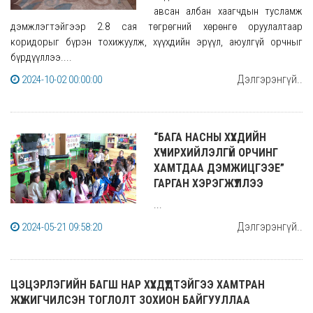
авсан албан хаагчдын тусламж
дэмжлэгтэйгээр 2.8 сая төгрөгний хөрөнгө оруулалтаар
коридорыг бүрэн тохижуулж, хүүхдийн эрүүл, аюулгүй орчныг
бүрдүүллээ....
Дэлгэрэнгүй..
2024-10-02 00:00:00
“БАГА НАСНЫ ХҮҮХДИЙН
ХҮЧИРХИЙЛЭЛГҮЙ ОРЧИНГ
ХАМТДАА ДЭМЖИЦГЭЭЕ”
ГАРГАН ХЭРЭГЖҮҮЛЛЭЭ
...
Дэлгэрэнгүй..
2024-05-21 09:58:20
ЦЭЦЭРЛЭГИЙН БАГШ НАР ХҮҮХДҮҮДТЭЙГЭЭ ХАМТРАН
ЖҮЖИГЧИЛСЭН ТОГЛОЛТ ЗОХИОН БАЙГУУЛЛАА