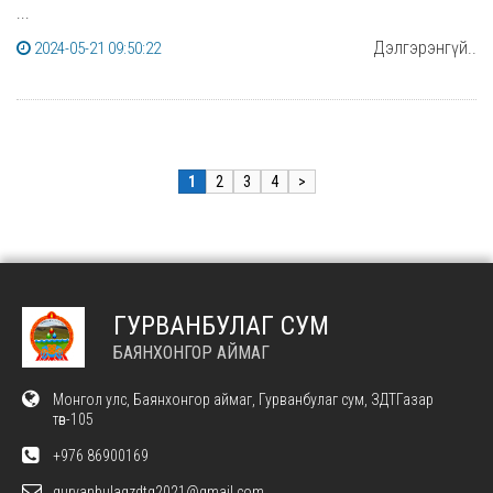
...
Дэлгэрэнгүй..
2024-05-21 09:50:22
1
2
3
4
>
ГУРВАНБУЛАГ СУМ
БАЯНХОНГОР АЙМАГ
Монгол улс, Баянхонгор аймаг, Гурванбулаг сум, ЗДТГазар
төв-105
+976 86900169
gurvanbulagzdtg2021@gmail.com