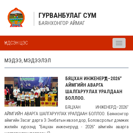
ГУРВАНБУЛАГ СУМ
БАЯНХОНГОР АЙМАГ
ҮНДСЭН ЦЭС
Toggle
navigati
МЭДЭЭ, МЭДЭЭЛЭЛ
БЯЦХАН ИНЖЕНЕРҮҮД–2026”
АЙМГИЙН АВАРГА
ШАЛГАРУУЛАХ УРАЛДААН
БОЛЛОО.
БЯЦХАН ИНЖЕНЕРҮҮД–2026”
АЙМГИЙН АВАРГА ШАЛГАРУУЛАХ УРАЛДААН БОЛЛОО. Баянхонгор
аймгийн Засаг дарга Э.Энхбатын ивээл дор, Боловсролыг дэмжих
жилийн хүрээнд “Бяцхан инженерүүд - 2026” аймгийн аварга