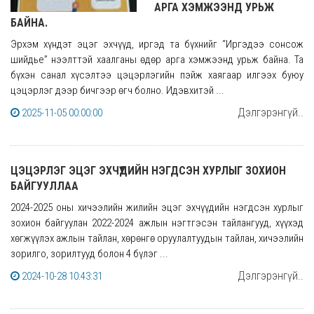
АРГА ХЭМЖЭЭНД УРЬЖ
БАЙНА.
Эрхэм хүндэт эцэг эхчүүд, иргэд та бүхнийг “Иргэдээ сонсож
шийдье” нээлттэй хаалганы өдөр арга хэмжээнд урьж байна. Та
бүхэн санал хүсэлтээ цэцэрлэгийн пэйж хаягаар илгээх буюу
цэцэрлэг дээр бичгээр өгч болно. Идэвхитэй ...
Дэлгэрэнгүй..
2025-11-05 00:00:00
ЦЭЦЭРЛЭГ ЭЦЭГ ЭХЧҮҮДИЙН НЭГДСЭН ХУРЛЫГ ЗОХИОН
БАЙГУУЛЛАА
2024-2025 оны хичээлийн жилийн эцэг эхчүүдийн нэгдсэн хурлыг
зохион байгуулан 2022-2024 ажлын нэгтгэсэн тайлангууд, хүүхэд
хөгжүүлэх ажлын тайлан, хөрөнгө оруулалтуудын тайлан, хичээлийн
зорилго, зорилтууд болон 4 бүлэг ...
Дэлгэрэнгүй..
2024-10-28 10:43:31