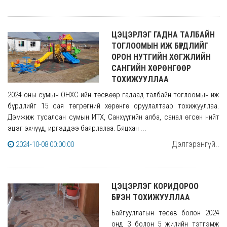
ЦЭЦЭРЛЭГ ГАДНА ТАЛБАЙН
ТОГЛООМЫН ИЖ БҮРДЛИЙГ
ОРОН НУТГИЙН ХӨГЖЛИЙН
САНГИЙН ХӨРӨНГӨӨР
ТОХИЖУУЛЛАА
2024 оны сумын ОНХС-ийн төсвөөр гадаад талбайн тоглоомын иж
бүрдлийг 15 сая төгрөгний хөрөнгө оруулалтаар тохижууллаа.
Дэмжиж тусалсан сумын ИТХ, Санхүүгийн алба, санал өгсөн нийт
эцэг эхчүүд, иргэддээ баярлалаа. Бяцхан ...
Дэлгэрэнгүй..
2024-10-08 00:00:00
ЦЭЦЭРЛЭГ КОРИДОРОО
БҮРЭН ТОХИЖУУЛЛАА
Байгууллагын төсөв болон 2024
онд 3 болон 5 жилийн тэтгэмж