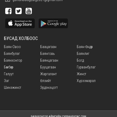
БУСАД ХОЛБООС
Баян-Овоо
Баацагаан
Баян-Өндөр
Баянбулаг
Баянговь
Баянлиг
Баянхонгор
Баянцагаан
Богд
Бөмбөгөр
Бууцагаан
Гурванбулаг
Галуут
Жаргалант
Жинст
Заг
Өлзийт
Хүрээмарал
Шинэжинст
Эрдэнэцогт
БАЯНХОНГОР АЙМГИЙН ГУРВАНБУЛАГ СУМ