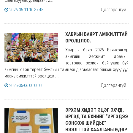
шалгаруулах уралдаан /2...
Дэлгэрэнгүй..
2026-05-11 10:37:48
ХАВРЫН БАЯРТ АМЖИЛТТАЙ
ОРОЛЦЛОО.
Хаврын баяр 2026 Баянхонгор
аймгийн Хөгжимт драмын
театраас зохион байгуулж буй
аймгийн олон төрөлт бүжгийн тэмцээнд авьяаслаг бяцхан хүүхдүүд
маань амжилттай оролцож ...
Дэлгэрэнгүй..
2026-05-06 00:00:00
ЭРХЭМ ХҮНДЭТ ЭЦЭГ ЭХЧҮҮД,
ИРГЭД ТА БҮХНИЙГ “ИРГЭДЭЭ
СОНСОЖ ШИЙДЬЕ”
НЭЭЛТТЭЙ ХААЛГАНЫ ӨДӨР