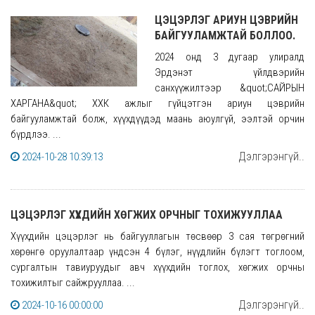
ЦЭЦЭРЛЭГ АРИУН ЦЭВРИЙН
БАЙГУУЛАМЖТАЙ БОЛЛОО.
2024 онд 3 дугаар улиралд
Эрдэнэт үйлдвэрийн
санхүүжилтээр &quot;САЙРЫН
ХАРГАНА&quot; ХХК ажлыг гүйцэтгэн ариун цэврийн
байгууламжтай болж, хүүхдүүдэд маань аюулгүй, ээлтэй орчин
бүрдлээ. ...
Дэлгэрэнгүй..
2024-10-28 10:39:13
ЦЭЦЭРЛЭГ ХҮҮХДИЙН ХӨГЖИХ ОРЧНЫГ ТОХИЖУУЛЛАА
Хүүхдийн цэцэрлэг нь байгууллагын төсвөөр 3 сая төгрөгний
хөрөнгө оруулалтаар үндсэн 4 бүлэг, нүүдлийн бүлэгт тоглоом,
сургалтын тавиуруудыг авч хүүхдийн тоглох, хөгжих орчны
тохижилтыг сайжрууллаа. ...
Дэлгэрэнгүй..
2024-10-16 00:00:00