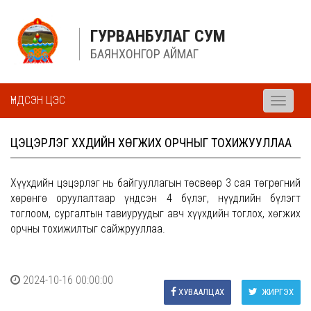
ГУРВАНБУЛАГ СУМ
БАЯНХОНГОР АЙМАГ
ҮНДСЭН ЦЭС
Toggle
navigati
ЦЭЦЭРЛЭГ ХҮҮХДИЙН ХӨГЖИХ ОРЧНЫГ ТОХИЖУУЛЛАА
Хүүхдийн цэцэрлэг нь байгууллагын төсвөөр 3 сая төгрөгний
хөрөнгө оруулалтаар үндсэн 4 бүлэг, нүүдлийн бүлэгт
тоглоом, сургалтын тавиуруудыг авч хүүхдийн тоглох, хөгжих
орчны тохижилтыг сайжрууллаа.
2024-10-16 00:00:00
ХУВААЛЦАХ
ЖИРГЭХ