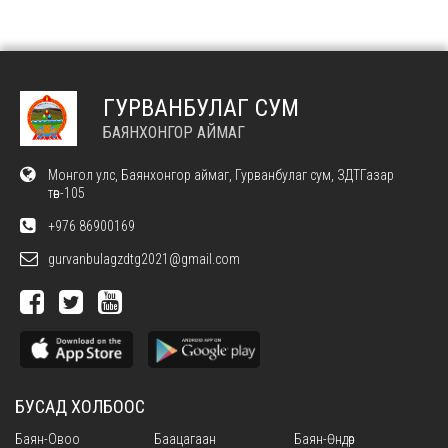
ГУРВАНБУЛАГ СУМ
БАЯНХОНГОР АЙМАГ
Монгол улс, Баянхонгор аймаг, Гурванбулаг сум, ЗДТГазар
төв-105
+976 86900169
gurvanbulagzdtg2021@gmail.com
БУСАД ХОЛБООС
Баян-Овоо
Баацагаан
Баян-Өндөр