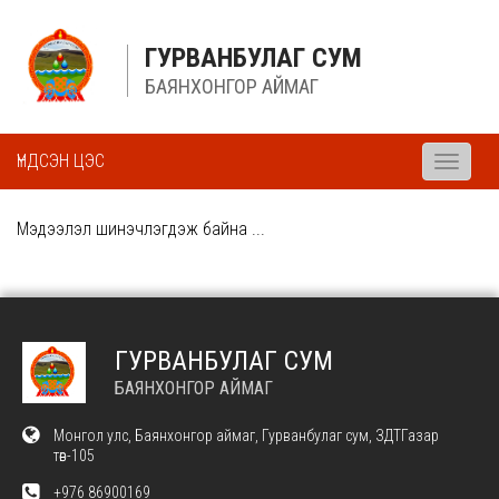
ГУРВАНБУЛАГ СУМ
БАЯНХОНГОР АЙМАГ
ҮНДСЭН ЦЭС
Toggle
navigati
Мэдээлэл шинэчлэгдэж байна ...
ГУРВАНБУЛАГ СУМ
БАЯНХОНГОР АЙМАГ
Монгол улс, Баянхонгор аймаг, Гурванбулаг сум, ЗДТГазар
төв-105
+976 86900169