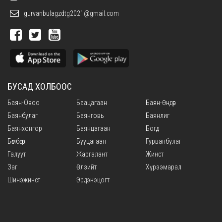
gurvanbulagzdtg2021@gmail.com
БУСАД ХОЛБООС
Баян-Овоо
Баацагаан
Баян-Өндөр
Баянбулаг
Баянговь
Баянлиг
Баянхонгор
Баянцагаан
Богд
Бөмбөгөр
Бууцагаан
Гурванбулаг
Галуут
Жаргалант
Жинст
Заг
Өлзийт
Хүрээмарал
Шинэжинст
Эрдэнэцогт