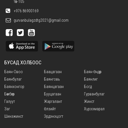
төв-105
+976 86900169
gurvanbulagzdtg2021@gmail.com
БУСАД ХОЛБООС
Баян-Овоо
Баацагаан
Баян-Өндөр
Баянбулаг
Баянговь
Баянлиг
Баянхонгор
Баянцагаан
Богд
Бөмбөгөр
Бууцагаан
Гурванбулаг
Галуут
Жаргалант
Жинст
Заг
Өлзийт
Хүрээмарал
Шинэжинст
Эрдэнэцогт