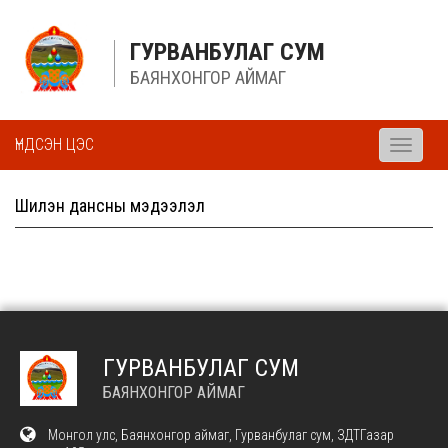
ГУРВАНБУЛАГ СУМ
БАЯНХОНГОР АЙМАГ
ҮНДСЭН ЦЭС
Toggle
navigati
Шилэн дансны мэдээлэл
ГУРВАНБУЛАГ СУМ
БАЯНХОНГОР АЙМАГ
Монгол улс, Баянхонгор аймаг, Гурванбулаг сум, ЗДТГазар