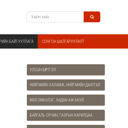
РИЙН БАЙГУУЛЛАГА
СОНГОН ШАЛГАРУУЛАЛТ
УЛСЫН БҮРТГЭЛ
НИЙГМИЙН ХАЛАМЖ, НИЙГМИЙН ДААТГАЛ
МАЛ ЭМНЭЛЭГ, ХӨДӨӨ АЖ АХУЙ
БАЙГАЛЬ ОРЧИН, ГАЗРЫН ХАРИЛЦАА