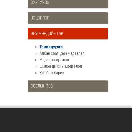
СУРГУУЛЬ
ЦЭЦЭРЛЭГ
ЭРҮҮЛ МЭНДИЙН ТӨВ
Танилцуулга
Албан хаагчдын мэдээлэл
Мэдээ, мэдээлэл
Шилэн дансны мэдээлэл
Холбоо барих
СОЁЛЫН ТӨВ