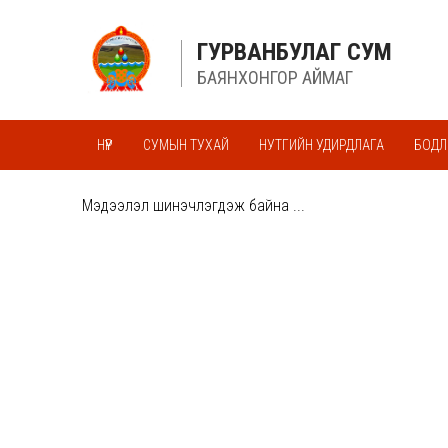
ГУРВАНБУЛАГ СУМ
БАЯНХОНГОР АЙМАГ
НҮҮР
СУМЫН ТУХАЙ
НУТГИЙН УДИРДЛАГА
БОДЛ
АЛБАН ХААГЧИЙН АЖЛЫН ГҮЙЦЭТГЭЛИЙГ ҮНЭЛЭХ ЖУРАМ
Мэдээлэл шинэчлэгдэж байна ...