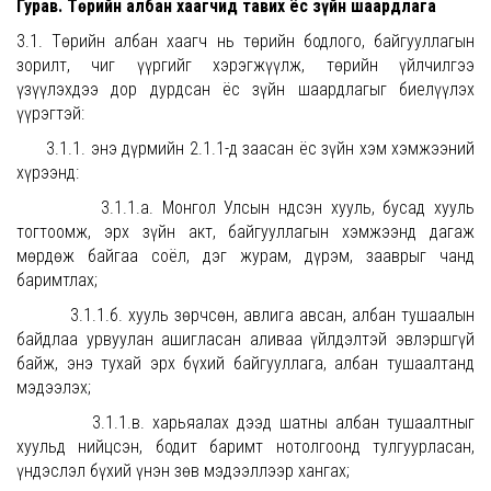
Гурав. Төрийн албан хаагчид тавих ёс зүйн шаардлага
3.1. Төрийн албан хаагч нь төрийн бодлого, байгууллагын
зорилт, чиг үүргийг хэрэгжүүлж, төрийн үйлчилгээ
үзүүлэхдээ дор дурдсан ёс зүйн шаардлагыг биелүүлэх
үүрэгтэй:
3.1.1. энэ дүрмийн 2.1.1-д заасан ёс зүйн хэм хэмжээний
хүрээнд:
3.1.1.а. Монгол Улсын Үндсэн хууль, бусад хууль
тогтоомж, эрх зүйн акт, байгууллагын хэмжээнд дагаж
мөрдөж байгаа соёл, дэг журам, дүрэм, зааврыг чанд
баримтлах;
3.1.1.б. хууль зөрчсөн, авлига авсан, албан тушаалын
байдлаа урвуулан ашигласан аливаа үйлдэлтэй эвлэршгүй
байж, энэ тухай эрх бүхий байгууллага, албан тушаалтанд
мэдээлэх;
3.1.1.в. харьяалах дээд шатны албан тушаалтныг
хуульд нийцсэн, бодит баримт нотолгоонд тулгуурласан,
үндэслэл бүхий үнэн зөв мэдээллээр хангах;