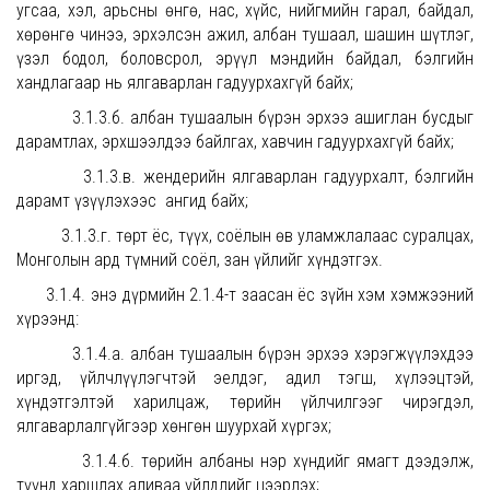
угсаа, хэл, арьсны өнгө, нас, хүйс, нийгмийн гарал, байдал,
хөрөнгө чинээ, эрхэлсэн ажил, албан тушаал, шашин шүтлэг,
үзэл бодол, боловсрол, эрүүл мэндийн байдал, бэлгийн
хандлагаар нь ялгаварлан гадуурхахгүй байх;
3.1.3.б. албан тушаалын бүрэн эрхээ ашиглан бусдыг
дарамтлах, эрхшээлдээ байлгах, хавчин гадуурхахгүй байх;
3.1.3.в. жендерийн ялгаварлан гадуурхалт, бэлгийн
дарамт үзүүлэхээс ангид байх;
3.1.3.г. төрт ёс, түүх, соёлын өв уламжлалаас суралцах,
Монголын ард түмний соёл, зан үйлийг хүндэтгэх.
3.1.4. энэ дүрмийн 2.1.4-т заасан ёс зүйн хэм хэмжээний
хүрээнд:
3.1.4.а. албан тушаалын бүрэн эрхээ хэрэгжүүлэхдээ
иргэд, үйлчлүүлэгчтэй эелдэг, адил тэгш, хүлээцтэй,
хүндэтгэлтэй харилцаж, төрийн үйлчилгээг чирэгдэл,
ялгаварлалгүйгээр хөнгөн шуурхай хүргэх;
3.1.4.б. төрийн албаны нэр хүндийг ямагт дээдэлж,
түүнд харшлах аливаа үйлдлийг цээрлэх;