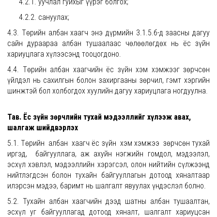
4.2.1. уучлал гуйхыг үүрэг болгох;
4.2.2. сануулах;
4.3. Төрийн албан хаагч энэ дүрмийн 3.1.5.б-д заасны дагуу
сайн дураараа албан тушаалаас чөлөөлөгдөх нь ёс зүйн
хариуцлага хүлээсэнд тооцогдоно.
4.4. Төрийн албан хаагчийн ёс зүйн хэм хэмжээг зөрчсөн
үйлдэл нь сахилгын болон захиргааны зөрчил, гэмт хэргийн
шинжтэй бол холбогдох хуулийн дагуу хариуцлага ногдуулна.
Тав. Ёс зүйн зөрчлийн тухай мэдээллийг хүлээж авах,
шалгаж шийдвэрлэх
5.1. Төрийн албан хаагч ёс зүйн хэм хэмжээ зөрчсөн тухай
иргэд, байгууллага, аж ахуйн нэгжийн гомдол, мэдээлэл,
эсхүл хэвлэл, мэдээллийн хэрэгсэл, олон нийтийн сүлжээнд
нийтлэгдсэн болон тухайн байгууллагын дотоод хяналтаар
илэрсэн мэдээ, баримт нь шалгалт явуулах үндэслэл болно.
5.2. Тухайн албан хаагчийн дээд шатны албан тушаалтан,
эсхүл уг байгууллагад дотоод хяналт, шалгалт хариуцсан