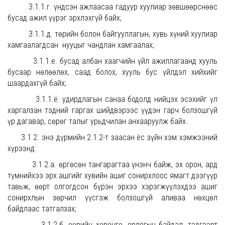
3.1.1.г. үндсэн ажлаасаа гадуур хуулиар зөвшөөрснөөс
бусад ажил үүрэг эрхлэхгүй байх;
3.1.1.д. төрийн болон байгууллагын, хувь хүний хуулиар
хамгаалагдсан нууцыг чандлан хамгаалах;
3.1.1.е. бусад албан хаагчийн үйл ажиллагаанд хууль
бусаар нөлөөлөх, саад болох, хууль бус үйлдэл хийхийг
шаардахгүй байх;
3.1.1.ё. удирдлагын санаа бодолд нийцэх эсэхийг үл
харгалзан тэдний гаргах шийдвэрээс үүдэн гарч болзошгүй
үр дагавар, сөрөг талыг урьдчилан анхааруулж байх.
3.1.2. энэ дүрмийн 2.1.2-т заасан ёс зүйн хэм хэмжээний
хүрээнд:
3.1.2.а. өргөсөн тангарагтаа үнэнч байж, эх орон, ард
түмнийхээ эрх ашгийг хувийн ашиг сонирхлоос ямагт дээгүүр
тавьж, өөрт олгогдсон бүрэн эрхээ хэрэгжүүлэхдээ ашиг
сонирхлын зөрчил үүсгэж болзошгүй аливаа нөхцөл
байдлаас татгалзах;
3.1.2.б. өөрийн хөрөнгө, орлогын байдал, тэдгээрт