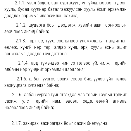
2.1.1. үзэл бодол, зан суртахуун, үг, үйлдлээрээ Үндсэн
хууль, бусад хуулиар баталгаажуулсан хууль ёсыг эрхэмлэн
дээдлэх зарчмыг илэрхийлэн сахина;
2.1.2. шударга ёсыг дээдэлж, хувийн ашиг сонирхлын
зөрчлөөс ангид байна;
2.1.3. төрт ёс, түүх, соёлынхоо уламжлалыг нандигнан
өвлөж, хүний нэр төр, алдар хүнд, эрх, хууль ёсны ашиг
сонирхлыг дээдлэн хүндэтгэнэ;
2.1.4. ард түмэндээ чин сэтгэлээс үйлчилж, төрийн
албаны нэр хүндийг эрхэмлэн дээдлэнэ;
2.1.5. албан үүргээ зохих ёсоор биелүүлээгүйн төлөө
хариуцлага хүлээдэг байна;
2.1.6. албан үүргээ гүйцэтгэхдээ улс төрийн хувьд төвийг
сахиж, улс төрийн нам, эвсэл, хөдөлгөөний аливаа
нөлөөллөөс ангид байна;
2.1.7. захирах, захирагдах ёсыг сахин биелүүлнэ.