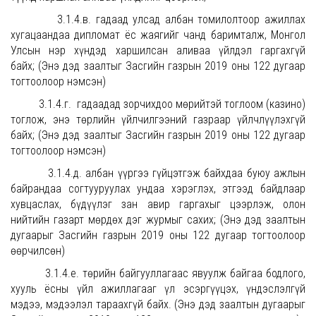
3.1.4.в. гадаад улсад албан томилолтоор ажиллах
хугацаандаа дипломат ёс жаягийг чанд баримталж, Монгол
Улсын нэр хүндэд харшилсан аливаа үйлдэл гаргахгүй
байх; (Энэ дэд заалтыг Засгийн газрын 2019 оны 122 дугаар
тогтоолоор нэмсэн)
3.1.4.г. гадаадад зорчихдоо мөрийтэй тоглоом (казино)
тоглож, энэ төрлийн үйлчилгээний газраар үйлчлүүлэхгүй
байх; (Энэ дэд заалтыг Засгийн газрын 2019 оны 122 дугаар
тогтоолоор нэмсэн)
3.1.4.д. албан үүргээ гүйцэтгэж байхдаа буюу ажлын
байрандаа согтууруулах ундаа хэрэглэх, этгээд байдлаар
хувцаслах, бүдүүлэг зан авир гаргахыг цээрлэж, олон
нийтийн газарт мөрдөх дэг журмыг сахих; (Энэ дэд заалтын
дугаарыг Засгийн газрын 2019 оны 122 дугаар тогтоолоор
өөрчилсөн)
3.1.4.е. төрийн байгууллагаас явуулж байгаа бодлого,
хууль ёсны үйл ажиллагааг үл эсэргүүцэх, үндэслэлгүй
мэдээ, мэдээлэл тараахгүй байх. (Энэ дэд заалтын дугаарыг