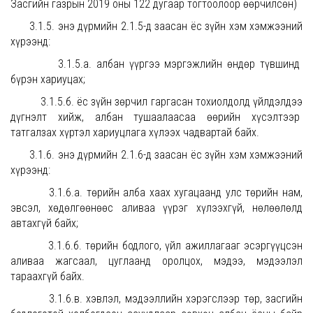
Засгийн газрын 2019 оны 122 дугаар тогтоолоор өөрчилсөн)
3.1.5. энэ дүрмийн 2.1.5-д заасан ёс зүйн хэм хэмжээний
хүрээнд:
3.1.5.а. албан үүргээ мэргэжлийн өндөр түвшинд
бүрэн хариуцах;
3.1.5.б. ёс зүйн зөрчил гаргасан тохиолдолд үйлдэлдээ
дүгнэлт хийж, албан тушаалаасаа өөрийн хүсэлтээр
татгалзах хүртэл хариуцлага хүлээх чадвартай байх.
3.1.6. энэ дүрмийн 2.1.6-д заасан ёс зүйн хэм хэмжээний
хүрээнд:
3.1.6.а. төрийн алба хаах хугацаанд улс төрийн нам,
эвсэл, хөдөлгөөнөөс аливаа үүрэг хүлээхгүй, нөлөөлөлд
автахгүй байх;
3.1.6.б. төрийн бодлого, үйл ажиллагааг эсэргүүцсэн
аливаа жагсаал, цуглаанд оролцох, мэдээ, мэдээлэл
тараахгүй байх.
3.1.6.в. хэвлэл, мэдээллийн хэрэгслээр төр, засгийн