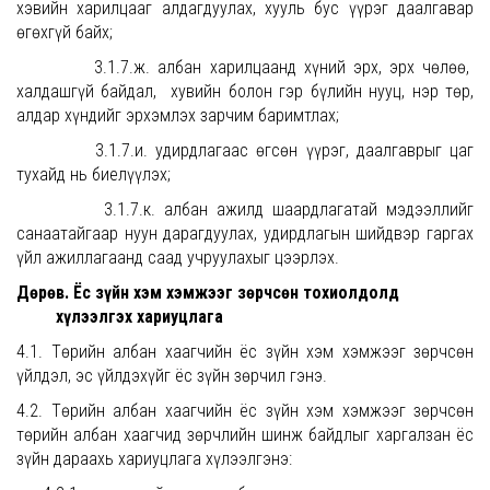
хэвийн харилцааг алдагдуулах, хууль бус үүрэг даалгавар
өгөхгүй байх;
3.1.7.ж. албан харилцаанд хүний эрх, эрх чөлөө,
халдашгүй байдал, хувийн болон гэр бүлийн нууц, нэр төр,
алдар хүндийг эрхэмлэх зарчим баримтлах;
3.1.7.и. удирдлагаас өгсөн үүрэг, даалгаврыг цаг
тухайд нь биелүүлэх;
3.1.7.к. албан ажилд шаардлагатай мэдээллийг
санаатайгаар нуун дарагдуулах, удирдлагын шийдвэр гаргах
үйл ажиллагаанд саад учруулахыг цээрлэх.
Дөрөв. Ёс зүйн хэм хэмжээг зөрчсөн тохиолдолд
хүлээлгэх хариуцлага
4.1. Төрийн албан хаагчийн ёс зүйн хэм хэмжээг зөрчсөн
үйлдэл, эс үйлдэхүйг ёс зүйн зөрчил гэнэ.
4.2. Төрийн албан хаагчийн ёс зүйн хэм хэмжээг зөрчсөн
төрийн албан хаагчид зөрчлийн шинж байдлыг харгалзан ёс
зүйн дараахь хариуцлага хүлээлгэнэ: