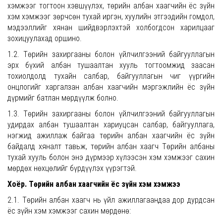
хэмжээг тогтоон хэвшүүлэх, төрийн албан хаагчийн ёс зүйн
хэм хэмжээг зөрчсөн тухай иргэн, хуулийн этгээдийн гомдол,
мэдээллийг хянан шийдвэрлэхтэй холбогдсон харилцааг
зохицуулахад оршино.
1.2. Төрийн захиргааны болон үйлчилгээний байгууллагын
эрх бүхий албан тушаалтан хууль тогтоомжид заасан
тохиолдолд тухайн салбар, байгууллагын чиг үүргийн
онцлогийг харгалзан албан хаагчийн мэргэжлийн ёс зүйн
дүрмийг батлан мөрдүүлж болно.
1.3. Төрийн захиргааны болон үйлчилгээний байгууллагын
удирдах албан тушаалтан хариуцсан салбар, байгууллага,
нэгжид ажиллаж байгаа төрийн албан хаагчийн ёс зүйн
байдалд хяналт тавьж, төрийн албан хаагч Төрийн албаны
тухай хууль болон энэ дүрмээр хүлээсэн хэм хэмжээг сахин
мөрдөх нөхцөлийг бүрдүүлэх үүрэгтэй.
Хоёр. Төрийн албан хаагчийн ёс зүйн хэм хэмжээ
2.1. Төрийн албан хаагч нь үйл ажиллагаандаа дор дурдсан
ёс зүйн хэм хэмжээг сахин мөрдөнө: