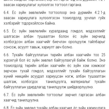
заасан хариуцлагыг хүлээлгэх тогтоол гаргана.
6.4. Ёс зүйн зөвлөлийн тогтоолоор энэ дүрмийн 4.2.1-д
заасан хариуцлага хүлээлгэсэн тохиолдолд уучлал гуйх
хэлбэрийг тодорхойлсон байна.
6.5. Ёс зүйн зөвлөлийн хуралдаанд гомдол, мэдээллийг
шалгасан албан тушаалтан болон ёс зүйн зөрчилд
холбогдсон албан хаагчийг биечлэн оролцуулж тайлбарыг
сонсож, асуулт тавьж, хариулт авч болно.
6.6. Тухайн байгууллагын төрийн албан хаагчийн тоо 25
хүрэхгүй бол ёс зүйн зөвлөл байгуулахгүй байж болно. Энэ
тохиолдолд төрийн албан хаагчийн ёс зүйн хэм хэмжээг
зөрчсөн тухай гомдол, мэдээллийг тухайн байгууллагын
хүний нөөцийн асуудал хариуцсан нэгж, албан тушаалтан
шалгаж, холбогдох танилцуулга, материалыг тухайн
байгууллагын удирдлагад танилцуулж шийдвэрлүүлнэ.
6.7. Ёс зүйн зөвлөлийн тогтоолыг зөрчил гаргасан албан
хаагчид танилцуулна.
6.8. Ёс зүйн зөвлөл тухайн албан хаагчид ёс зүйн хариуцлага