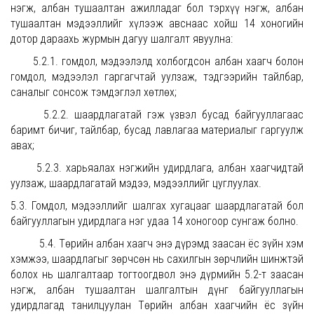
нэгж, албан тушаалтан ажилладаг бол тэрхүү нэгж, албан
тушаалтан мэдээллийг хүлээж авснаас хойш 14 хоногийн
дотор дараахь журмын дагуу шалгалт явуулна:
5.2.1. гомдол, мэдээлэлд холбогдсон албан хаагч болон
гомдол, мэдээлэл гаргагчтай уулзаж, тэдгээрийн тайлбар,
саналыг сонсож тэмдэглэл хөтлөх;
5.2.2. шаардлагатай гэж үзвэл бусад байгууллагаас
баримт бичиг, тайлбар, бусад лавлагаа материалыг гаргуулж
авах;
5.2.3. харьяалах нэгжийн удирдлага, албан хаагчидтай
уулзаж, шаардлагатай мэдээ, мэдээллийг цуглуулах.
5.3. Гомдол, мэдээллийг шалгах хугацааг шаардлагатай бол
байгууллагын удирдлага нэг удаа 14 хоногоор сунгаж болно.
5.4. Төрийн албан хаагч энэ дүрэмд заасан ёс зүйн хэм
хэмжээ, шаардлагыг зөрчсөн нь сахилгын зөрчлийн шинжтэй
болох нь шалгалтаар тогтоогдвол энэ дүрмийн 5.2-т заасан
нэгж, албан тушаалтан шалгалтын дүнг байгууллагын
удирдлагад танилцуулан Төрийн албан хаагчийн ёс зүйн