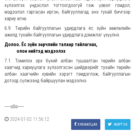
хүлээлгэх үндэслэл тогтоогдоогүй гэж үзвэл гомдол,
мэдээлэл гаргасан иргэн, байгууллагад энэ тухай бичгээр
хариу өгнө.
6.9. Төрийн байгууллагын удирдлага ёс зүйн зөвлөлийн
ажилд тухайн байгууллагын удирдлага дэмжлэг үзүүлнэ.
Долоо. Ёс зүйн зөрчлийн талаар тайлагнах,
олон нийтэд мэдээлэх
7.1. Томилох эрх бүхий албан тушаалтан төрийн албан
хаагчид хариуцлага хүлээлгэсэн шийдвэрийг тухайн төрийн
албан хаагчийн хувийн хэрэгт тэмдэглэж, байгууллагын
дотоод сүлжээнд байршуулан мэдээлнэ.
-----о0о-----
2024-01-02 11:56:12
ХУВААЛЦАХ
ЖИРГЭХ