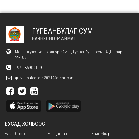
ГУРВАНБУЛАГ СУМ
БАЯНХОНГОР АЙМАГ
Монгол улс, Баянхонгор аймаг, Гурванбулаг сум, ЗДТГазар
төв-105
+976 86900169
gurvanbulagzdtg2021@gmail.com
БУСАД ХОЛБООС
Баян-Овоо
Баацагаан
Баян-Өндөр