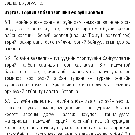
зөвлөлд хүргүүлнэ.
Зургаа. Төрийн албан хаагчийн ёс зүйн зөвлөл
6.1. Төрийн албан хаагч ёс зүйн хэм хэмжээг зөрчсөн эсэх
асуудлаар эцэслэн дүгнэж, шийдвэр гаргах эрх бүхий Төрийн
албан хаагчийн ёс зүйн зөвлөл (цаашид “Ёс зүйн зөвлөл” гэх)
төрийн захиргааны болон үйлчилгээний байгууллагын дэргэд
ажиллана.
6.2. Ёс зүйн зөвлөлийн гишүүдийн тоог тухайн байгууллагын
төрийн албан хаагчдын тоог харгалзан 3-7 гишүүнтэй
байхаар тогтоож, төрийн албан хаагчдын саналыг үндэслэн
томилох эрх бүхий албан тушаалтан гурван жилийн
хугацаагаар томилно. Зөвлөлийн ажиллах журмыг томилох
эрх бүхий албан тушаалтан батална.
6.3. Ёс зүйн зөвлөл нь төрийн албан хаагч ёс зүйн зөрчил
гаргасан тухай гомдол, мэдээллийг энэ дүрмийн 5 дахь
хэсэгт заасны дагуу шалгаж ирүүлсэн танилцуулга,
материалыг гишүүдийн ердийн олонхийн ирцтэй хуралдан
хэлэлцэж, шалгалтын дүнг үндэслэлтэй гэж үзвэл зөрчлийн
шинж байдлыг харгалзан, зөрчил гаргагчид энэ дүрмийн 4.2-т