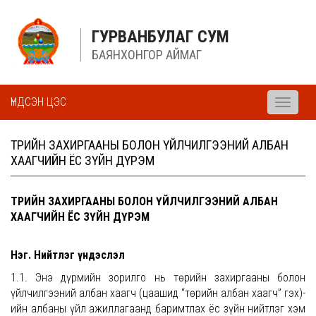
ГУРВАНБУЛАГ СУМ
БАЯНХОНГОР АЙМАГ
ҮНДСЭН ЦЭС
Toggle
navigati
ТӨРИЙН ЗАХИРГААНЫ БОЛОН ҮЙЛЧИЛГЭЭНИЙ АЛБАН
ХААГЧИЙН ЁС ЗҮЙН ДҮРЭМ
ТӨРИЙН ЗАХИРГААНЫ БОЛОН ҮЙЛЧИЛГЭЭНИЙ АЛБАН
ХААГЧИЙН ЁС ЗҮЙН ДҮРЭМ
Нэг. Нийтлэг үндэслэл
1.1. Энэ дүрмийн зорилго нь төрийн захиргааны болон
үйлчилгээний албан хаагч (цаашид “төрийн албан хаагч” гэх)-
ийн албаны үйл ажиллагаанд баримтлах ёс зүйн нийтлэг хэм