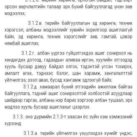
орсон өөрчлөлтийн талаар эрх бүхий байгууллагад үнэн зөв
мэдээлэх;
3.1.2.в. төрийн байгууллагын эд хөрөнгө, техник
хэрэгсэл, албаны мэдээллийг хувийн зорилгоор ашиглахгүй
байх, эд хөрөнгө, техник хэрэгслийг зөв, гамтай, цэвэр
нямбай ашиглах;
3.1.2.г. албан үүргээ гүйцэтгэхдээ ашиг сонирхол нь
хөндөгдөх дотоод, гадаадын аливаа иргэн, хуулийн этгээдэд
хууль бусаар давуу байдал олгох, тэдэнтэй үгсэн тохирох,
амлалт өгөх, тэднээс бэлэг, шан харамж, хөнгөлөлттэй
үйлчилгээ, зээл авах, бусад хангамж эдлэхгүй байх;
3.1.2.д. хамаарал бүхий этгээдийн ажиллаж байгаа
байгууллага, тэдний ашиг сонирхолтой холбоотой асуудлаар
шийдвэр гаргах, албаны нэр барих зэргээр албан тушаал, эрх
мэдлээ хууль бусаар ашиглахыг цээрлэх.
3.1.3. энэ дүрмийн 2.1.3-т заасан ёс зүйн хэм хэмжээний
хүрээнд:
3.1.3.а. төрийн үйлчилгээ үзүүлэхдээ хүнийг үндэс,