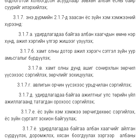
бодлоготой холбогдсон асуудлаар зөвхөн албан ёсны байр
суурийг илэрхийлэх;
3.1.7. энэ дүрмийн 2.1.7-д заасан ёс зүйн хэм хэмжээний
хүрээнд:
3.1.7.а. удирдлагадаа байгаа албан хаагчдын өмнө нэр
хүнд, ажил хэргийн үлгэр жишээг үзүүлэх;
3.1.7.б. хамт олны дотор ажил хэрэгч сэтгэл зүйн уур
амьсгалыг бүрдүүлэх;
3.1.7.в. хамт олны дунд ашиг сонирхлын зөрчил
үүсэхээс сэргийлэх, зөрчлийг зохицуулах;
3.1.7.г. авлигын орчин үүсэхээс урьдчилан сэргийлэх;
3.1.7.д. удирдлагадаа байгаа ажилтныг улс төрийн үйл
ажиллагаанд татагдан орохоос сэргийлэх;
3.1.7.е. ёс зүйн хэм хэмжээ зөрчигдөхөөс сэргийлэх,
ёс зүйн сургалт зохион байгуулах;
3.1.7.ё. удирдлагадаа байгаа албан хаагчийг айлган
сүрдүүлэх, доромжлох, хясан боогдуулах зэргээр албаны