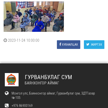
2023-11-24 10:00:00
ХУВААЛЦАХ
ЖИРГЭХ
ГУРВАНБУЛАГ СУМ
БАЯНХОНГОР АЙМАГ
Монгол улс, Баянхонгор аймаг, Гурванбулаг сум, ЗДТГазар
төв-105
+976 86900169