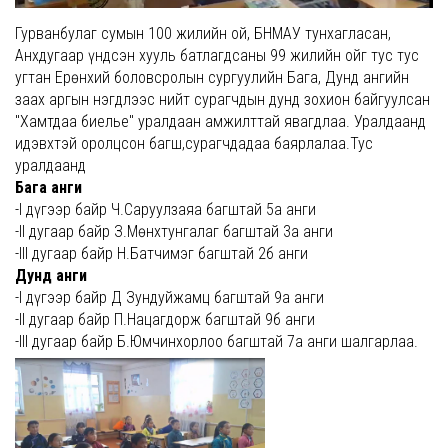
Гурванбулаг сумын 100 жилийн ой, БНМАУ тунхагласан,
Анхдугаар үндсэн хууль батлагдсаны 99 жилийн ойг тус тус
угтан Ерөнхий боловсролын сургуулийн Бага, Дунд ангийн
заах аргын нэгдлээс нийт сурагчдын дунд зохион байгуулсан
"Хамтдаа биелье" уралдаан амжилттай явагдлаа. Уралдаанд
идэвхтэй оролцсон багш,сурагчдадаа баярлалаа.Тус
уралдаанд
Бага анги
-I дүгээр байр Ч.Саруулзаяа багштай 5а анги
-II дугаар байр З.Мөнхтунгалаг багштай 3а анги
-III дугаар байр Н.Батчимэг багштай 2б анги
Дунд анги
-I дүгээр байр Д Зундуйжамц багштай 9а анги
-II дугаар байр П.Нацагдорж багштай 9б анги
-III дугаар байр Б.Юмчинхорлоо багштай 7а анги шалгарлаа.