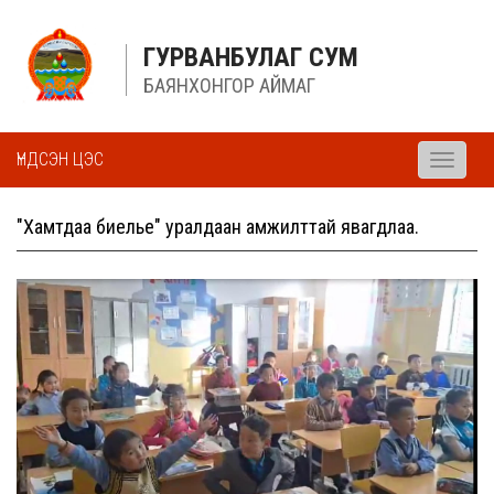
ГУРВАНБУЛАГ СУМ
БАЯНХОНГОР АЙМАГ
ҮНДСЭН ЦЭС
Toggle
navigati
"Хамтдаа биелье" уралдаан амжилттай явагдлаа.