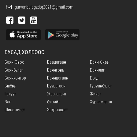
gurvanbulagzdtg2021@gmail.com
БУСАД ХОЛБООС
Баян-Овоо
Баацагаан
Баян-Өндөр
Баянбулаг
Баянговь
Баянлиг
Баянхонгор
Баянцагаан
Богд
Бөмбөгөр
Бууцагаан
Гурванбулаг
Галуут
Жаргалант
Жинст
Заг
Өлзийт
Хүрээмарал
Шинэжинст
Эрдэнэцогт